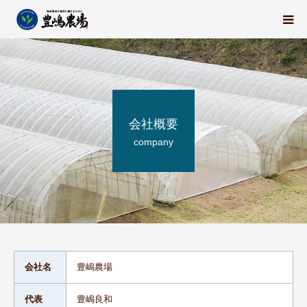
豊嶋農場の想い
栽培中の野菜たち
会社概要
地域の紹介
company
スタッフ紹介
求人情報
会社概要
会社名
豊嶋農場
ブログ
代表
豊嶋良和