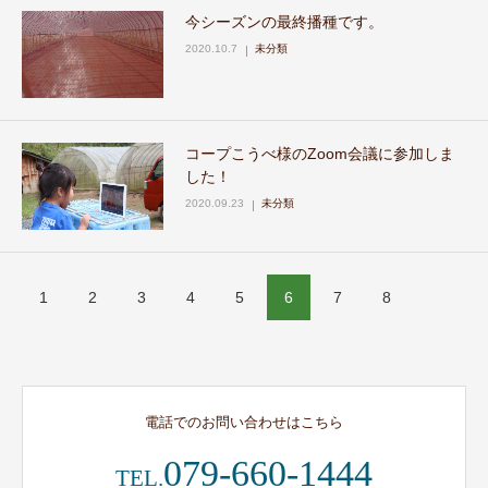
今シーズンの最終播種です。
2020.10.7
未分類
コープこうべ様のZoom会議に参加しま
した！
2020.09.23
未分類
1
2
3
4
5
6
7
8
電話でのお問い合わせはこちら
079-660-1444
TEL.