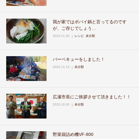
お問い合わせ
我が家ではポパイ鍋と言ってるのです
が、ご存じでしょう…
2020.11.30
レシピ
,
未分類
バーベキューをしました！
2020.11.13
未分類
広瀬市長にご挨拶させて頂きました！！
2020.10.30
未分類
野菜袋詰め機VF-800