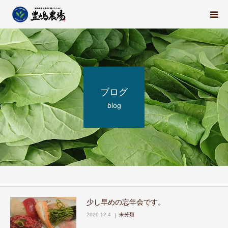
豊嶋農場の想い
栽培中の野菜たち
ブログ
地域の紹介
blog
スタッフ紹介
求人情報
会社概要
少し早めの忘年会です。
2020.12.4
未分類
ブログ