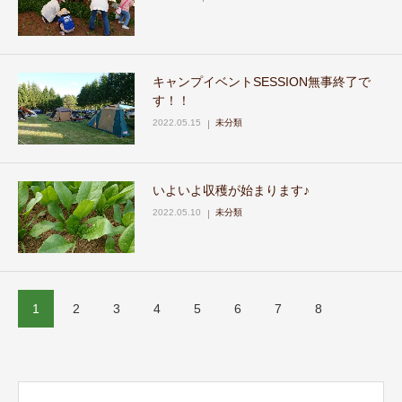
キャンプイベントSESSION無事終了で
す！！
2022.05.15
未分類
いよいよ収穫が始まります♪
2022.05.10
未分類
1
2
3
4
5
6
7
8