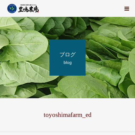
豊嶋農場の想い
栽培中の野菜たち
ブログ
地域の紹介
blog
スタッフ紹介
求人情報
会社概要
toyoshimafarm_ed
ブログ