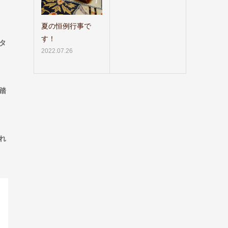
夏の恒例行事で
す！
タ
2022.07.26
踏
れ