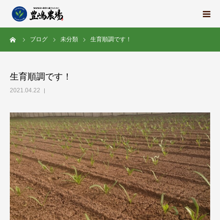
ーム
ブログ
未分類
生育順調です！
豊嶋農場の想い
栽培中の野菜たち
生育順調です！
2021.04.22
地域の紹介
スタッフ紹介
求人情報
会社概要
ブログ