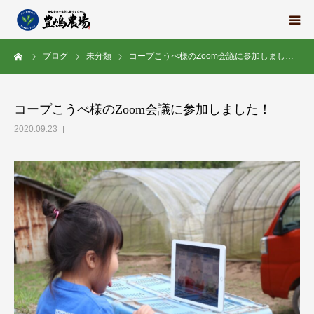
ーム
ブログ
未分類
コープこうべ様のZoom会議に参加しまし…
豊嶋農場の想い
栽培中の野菜たち
コープこうべ様のZoom会議に参加しました！
2020.09.23
地域の紹介
スタッフ紹介
求人情報
会社概要
ブログ