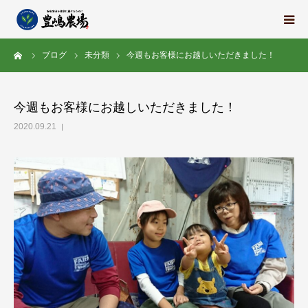
ーム
ブログ
未分類
今週もお客様にお越しいただきました！
豊嶋農場の想い
栽培中の野菜たち
今週もお客様にお越しいただきました！
2020.09.21
地域の紹介
スタッフ紹介
求人情報
会社概要
ブログ