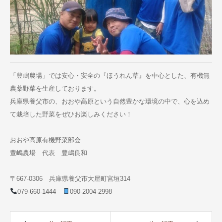
「豊嶋農場」では安心・安全の『ほうれん草』を中心とした、有機無
農薬野菜を生産しております。
兵庫県養父市の、おおや高原という自然豊かな環境の中で、心を込め
て栽培した野菜をぜひお楽しみください！
おおや高原有機野菜部会
豊嶋農場 代表 豊嶋良和
〒667-0306 兵庫県養父市大屋町宮垣314
079-660-1444
090-2004-2998