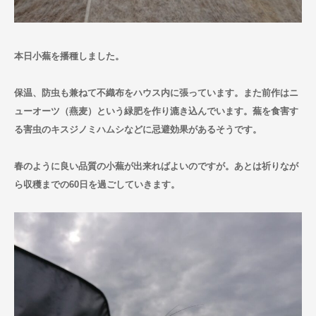
お問い合わせ
本日小蕪を播種しました。
保温、防虫も兼ねて不織布をハウス内に張っています。また前作はニ
ューオーツ（燕麦）という緑肥を作り漉き込んでいます。蕪を食害す
る害虫のキスジノミハムシなどに忌避効果があるそうです。
春のように良い品質の小蕪が出来ればよいのですが。あとは祈りなが
ら収穫までの60日を過ごしていきます。