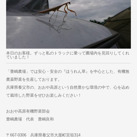
本日のお客様。ずっと私のトラックに乗って圃場内を見回りしてくれ
ていました！
「豊嶋農場」では安心・安全の『ほうれん草』を中心とした、有機無
農薬野菜を生産しております。
兵庫県養父市の、おおや高原という自然豊かな環境の中で、心を込め
て栽培した野菜をぜひお楽しみください！
おおや高原有機野菜部会
豊嶋農場 代表 豊嶋良和
〒667-0306 兵庫県養父市大屋町宮垣314