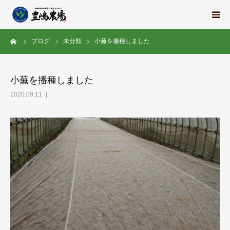
ーム
ブログ
未分類
小蕪を播種しました
豊嶋農場の想い
栽培中の野菜たち
小蕪を播種しました
2020.09.11
地域の紹介
スタッフ紹介
求人情報
会社概要
ブログ