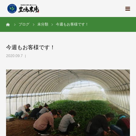
ーム
ブログ
未分類
今週もお客様です！
豊嶋農場の想い
栽培中の野菜たち
今週もお客様です！
2020.09.7
地域の紹介
スタッフ紹介
求人情報
会社概要
ブログ