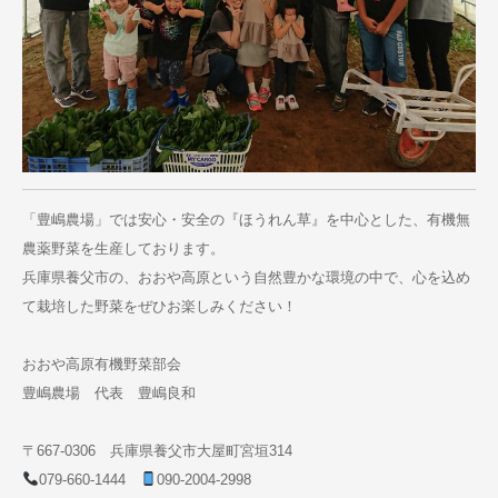
「豊嶋農場」では安心・安全の『ほうれん草』を中心とした、有機無
農薬野菜を生産しております。
兵庫県養父市の、おおや高原という自然豊かな環境の中で、心を込め
て栽培した野菜をぜひお楽しみください！
おおや高原有機野菜部会
豊嶋農場 代表 豊嶋良和
〒667-0306 兵庫県養父市大屋町宮垣314
079-660-1444
090-2004-2998