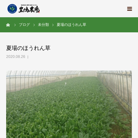
ーム
ブログ
未分類
夏場のほうれん草
豊嶋農場の想い
栽培中の野菜たち
夏場のほうれん草
2020.08.26
地域の紹介
スタッフ紹介
求人情報
会社概要
ブログ