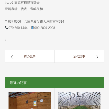
おおや高原有機野菜部会
豊嶋農場 代表 豊嶋良和
〒667-0306 兵庫県養父市大屋町宮垣314
079-660-1444
090-2004-2998
4
前の記事
次の記事
最近の記事