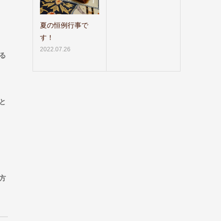
夏の恒例行事で
す！
2022.07.26
る
と
方