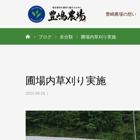
豊嶋農場の想い
ホーム
ブログ
未分類
圃場内草刈り実施
圃場内草刈り実施
2020.08.18