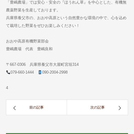
「豊嶋農場」では安心・安全の『ほうれん草』を中心とした、有機無
農薬野菜を生産しております。
兵庫県養父市の、おおや高原という自然豊かな環境の中で、心を込め
て栽培した野菜をぜひお楽しみください！
おおや高原有機野菜部会
豊嶋農場 代表 豊嶋良和
〒667-0306 兵庫県養父市大屋町宮垣314
079-660-1444
090-2004-2998
4
前の記事
次の記事