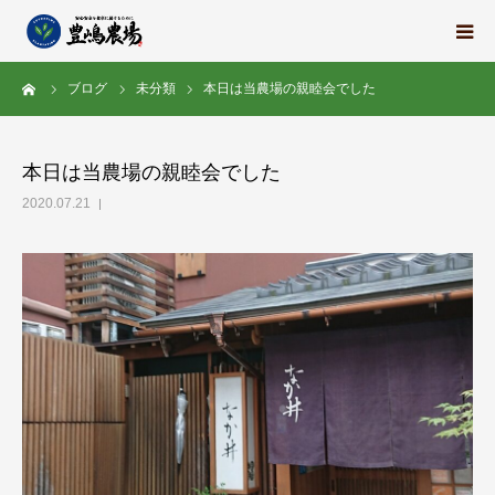
ーム
ブログ
未分類
本日は当農場の親睦会でした
豊嶋農場の想い
栽培中の野菜たち
本日は当農場の親睦会でした
2020.07.21
地域の紹介
スタッフ紹介
求人情報
会社概要
ブログ