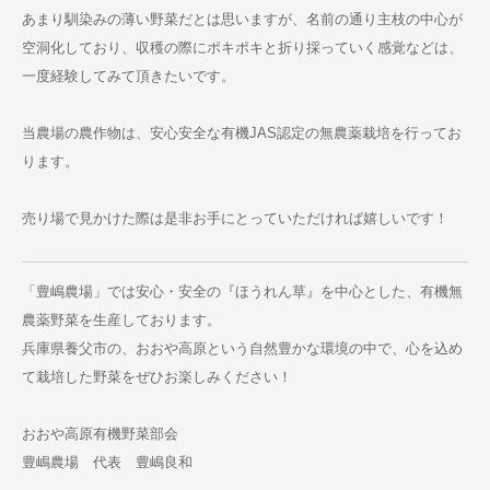
あまり馴染みの薄い野菜だとは思いますが、名前の通り主枝の中心が
空洞化しており、収穫の際にポキポキと折り採っていく感覚などは、
一度経験してみて頂きたいです。
当農場の農作物は、安心安全な有機JAS認定の無農薬栽培を行ってお
ります。
売り場で見かけた際は是非お手にとっていただければ嬉しいです！
「豊嶋農場」では安心・安全の『ほうれん草』を中心とした、有機無
農薬野菜を生産しております。
兵庫県養父市の、おおや高原という自然豊かな環境の中で、心を込め
て栽培した野菜をぜひお楽しみください！
おおや高原有機野菜部会
豊嶋農場 代表 豊嶋良和