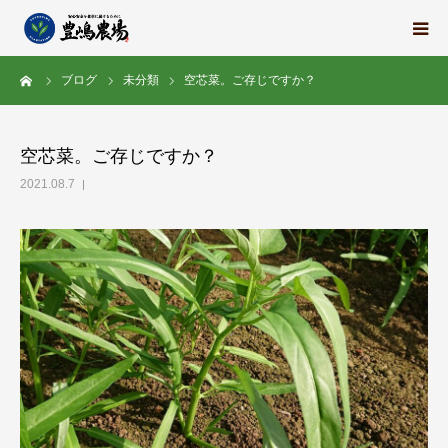
ーム
ブログ
未分類
空芯菜。ご存じですか？
豊嶋農場の想い
栽培中の野菜たち
空芯菜。ご存じですか？
2021.08.7
地域の紹介
スタッフ紹介
求人情報
会社概要
ブログ