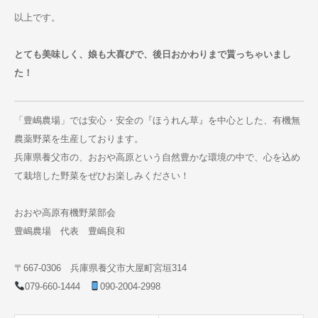
以上です。
とても美味しく、娘も大喜びで、後日おかわりまで貰っちゃいまし
た！
「豊嶋農場」では安心・安全の『ほうれん草』を中心とした、有機無
農薬野菜を生産しております。
兵庫県養父市の、おおや高原という自然豊かな環境の中で、心を込め
て栽培した野菜をぜひお楽しみください！
おおや高原有機野菜部会
豊嶋農場 代表 豊嶋良和
〒667-0306 兵庫県養父市大屋町宮垣314
079-660-1444
090-2004-2998