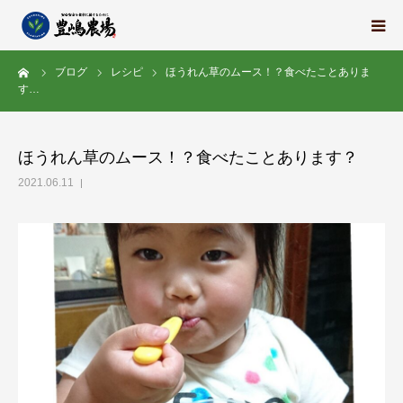
ーム
ブログ
レシピ
ほうれん草のムース！？食べたことありま
豊嶋農場の想い
す…
栽培中の野菜たち
ほうれん草のムース！？食べたことあります？
地域の紹介
2021.06.11
スタッフ紹介
求人情報
会社概要
ブログ